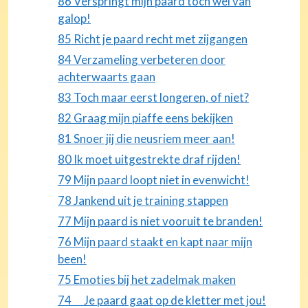
86 Verspringt mijn paard toch wel van
galop!
85 Richt je paard recht met zijgangen
84 Verzameling verbeteren door
achterwaarts gaan
83 Toch maar eerst longeren, of niet?
82 Graag mijn piaffe eens bekijken
81 Snoer jij die neusriem meer aan!
80 Ik moet uitgestrekte draf rijden!
79 Mijn paard loopt niet in evenwicht!
78 Jankend uit je training stappen
77 Mijn paard is niet vooruit te branden!
76 Mijn paard staakt en kapt naar mijn
been!
75 Emoties bij het zadelmak maken
74 Je paard gaat op de kletter met jou!