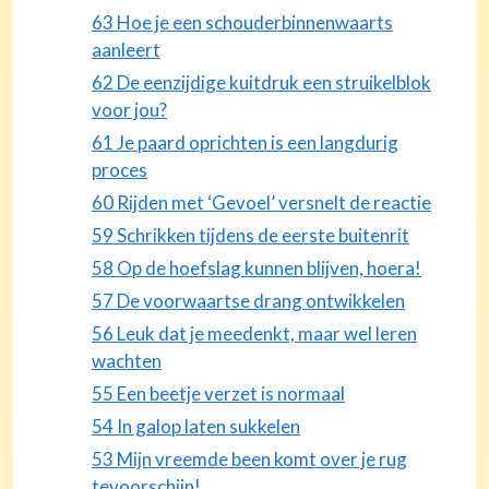
63 Hoe je een schouderbinnenwaarts
aanleert
62 De eenzijdige kuitdruk een struikelblok
voor jou?
61 Je paard oprichten is een langdurig
proces
60 Rijden met ‘Gevoel’ versnelt de reactie
59 Schrikken tijdens de eerste buitenrit
58 Op de hoefslag kunnen blijven, hoera!
57 De voorwaartse drang ontwikkelen
56 Leuk dat je meedenkt, maar wel leren
wachten
55 Een beetje verzet is normaal
54 In galop laten sukkelen
53 Mijn vreemde been komt over je rug
tevoorschijn!