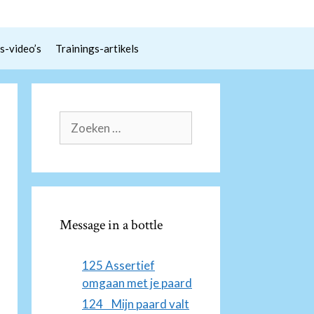
s-video’s
Trainings-artikels
Zoek
naar:
Message in a bottle
125 Assertief
omgaan met je paard
124 Mijn paard valt