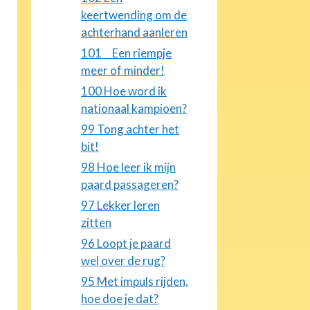
keertwending om de
achterhand aanleren
101 Een riempje
meer of minder!
100 Hoe word ik
nationaal kampioen?
99 Tong achter het
bit!
98 Hoe leer ik mijn
paard passageren?
97 Lekker leren
zitten
96 Loopt je paard
wel over de rug?
95 Met impuls rijden,
hoe doe je dat?