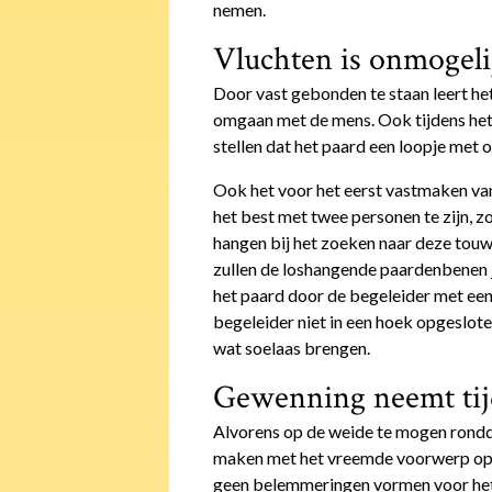
nemen.
Vluchten is onmogeli
Door vast gebonden te staan leert het
omgaan met de mens. Ook tijdens het l
stellen dat het paard een loopje met 
Ook het voor het eerst vastmaken van 
het best met twee personen te zijn, z
hangen bij het zoeken naar deze touwt
zullen de loshangende paardenbenen je
het paard door de begeleider met een
begeleider niet in een hoek opgeslot
wat soelaas brengen.
Gewenning neemt tij
Alvorens op de weide te mogen rondda
maken met het vreemde voorwerp op h
geen belemmeringen vormen voor het