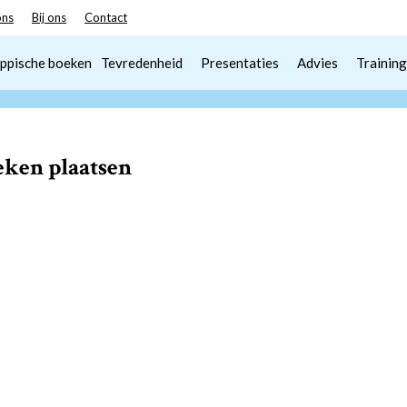
ons
Bij ons
Contact
ppische boeken
Tevredenheid
Presentaties
Advies
Training
deken plaatsen