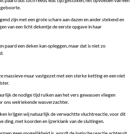
 dit paard dus toch reeds wat tijd gestoken, het opvoeden van een
e geboorte.
end zijn met een grote schare aan dazen en ander stekend en
en van een licht dekentje de eerste opgave in haar
en paard een deken kan opleggen, maar dat is niet zo
d.
e massieve muur vastgezet met een sterke ketting en een niet
ster.
urlijk de nodige tijd ruiken aan het vers gewassen vliegen
r ons welriekende wasverzachter.
ken krijgen wij natuurlijk de verwachtte vluchtreactie, voor dit
ding, met koorden en ijzerklank van de sluitingen.
rmen geen mogelijkheid is, wordt de logische reactie achteruit