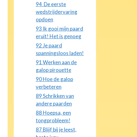
94 De eerste
wedstrijdervaring
opdoen
93 Ik gooi mijn paard
eruit! Het is genoeg
92 Je paard
spanningsloos laden!
91 Werken aan de
galop pirouette
90 Hoe de galop
verbeteren
89 Schrikken van
andere paarden
88 Hoepsa, een
tongprobleem!
87 Blijf bij je leest,