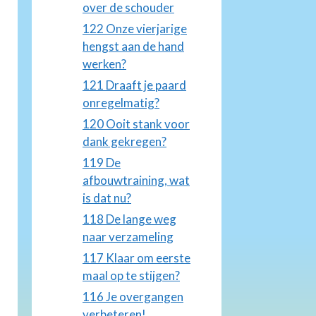
over de schouder
122 Onze vierjarige
hengst aan de hand
werken?
121 Draaft je paard
onregelmatig?
120 Ooit stank voor
dank gekregen?
119 De
afbouwtraining, wat
is dat nu?
118 De lange weg
naar verzameling
117 Klaar om eerste
maal op te stijgen?
116 Je overgangen
verbeteren!