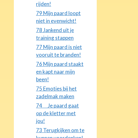
rijden!
79 Mijn paard loopt
niet in evenwicht!
78 Jankend uit je
training stappen
77 Mijn paard is niet
vooruit te branden!
76 Mijn paard staakt
en kapt naar mijn
been!
75 Emoties bij het
zadelmak maken
74 Je paard gaat
op de kletter met
jou!
73 Terugkijken om te
kunnen voordenken!