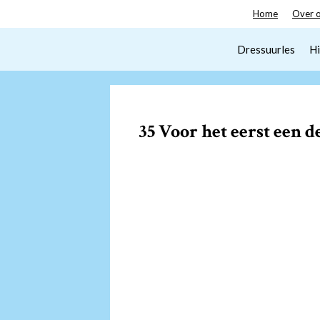
Spring
Home
Over 
naar
inhoud
Dressuurles
Hi
35 Voor het eerst een 