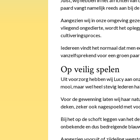
Juist, wij hebben in het africhten van
paard vangt namelijk reeds aan bij d
Aangezien wij in onze omgeving gezeg
vliegend ongedierte, wordt het oplegg
cultiveringsproces.
Iedereen vindt het normaal dat men e
vanzelfsprekend voor een groen paar
Op veilig spelen
Uit voorzorg hebben wij Lucy aan onz
mooi, maar wel heel stevig lederen hal
Voor de gewenning laten wij haar natu
deken, zeker ook nagespoeld met voo
Bij het op de schoft leggen van het de
onbekende en dus bedreigende blauwe 
Aangezien vooruit of zijdeling wegsto