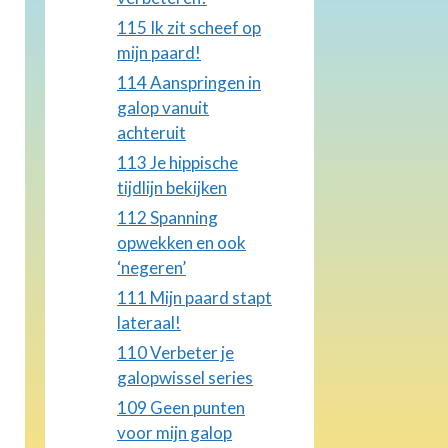
115 Ik zit scheef op
mijn paard!
114 Aanspringen in
galop vanuit
achteruit
113 Je hippische
tijdlijn bekijken
112 Spanning
opwekken en ook
‘negeren’
111 Mijn paard stapt
lateraal!
110 Verbeter je
galopwissel series
109 Geen punten
voor mijn galop