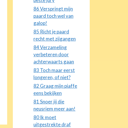
beste jury
86 Verspringt mijn
paard toch wel van
galop!
85 Richt je paard
recht met zijgangen
84 Verzameling
verbeteren door
achterwaarts gaan
83 Toch maar eerst
longeren, of niet?
82 Graag mijn piaffe
eens bekijken
81 Snoer jij die
neusriem meer aan!
80 Ik moet
uitgestrekte draf