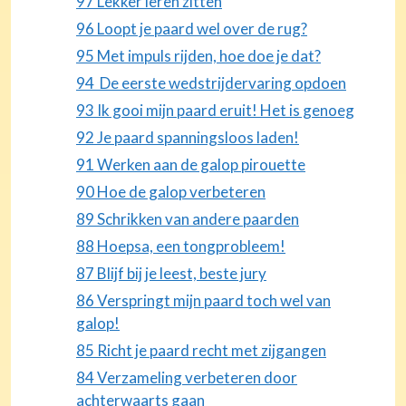
97 Lekker leren zitten
96 Loopt je paard wel over de rug?
95 Met impuls rijden, hoe doe je dat?
94 De eerste wedstrijdervaring opdoen
93 Ik gooi mijn paard eruit! Het is genoeg
92 Je paard spanningsloos laden!
91 Werken aan de galop pirouette
90 Hoe de galop verbeteren
89 Schrikken van andere paarden
88 Hoepsa, een tongprobleem!
87 Blijf bij je leest, beste jury
86 Verspringt mijn paard toch wel van
galop!
85 Richt je paard recht met zijgangen
84 Verzameling verbeteren door
achterwaarts gaan