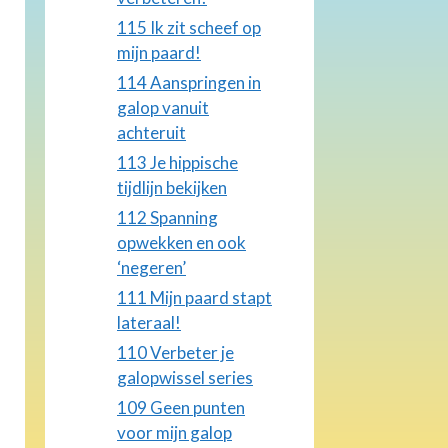
115 Ik zit scheef op
mijn paard!
114 Aanspringen in
galop vanuit
achteruit
113 Je hippische
tijdlijn bekijken
112 Spanning
opwekken en ook
‘negeren’
111 Mijn paard stapt
lateraal!
110 Verbeter je
galopwissel series
109 Geen punten
voor mijn galop