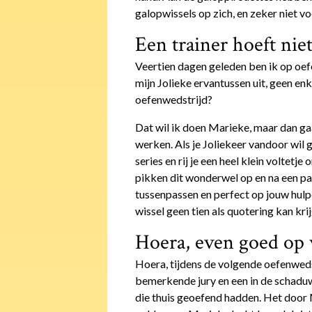
galopwissels op zich, en zeker niet vo
Een trainer hoeft nie
Veertien dagen geleden ben ik op oefe
mijn Jolieke ervantussen uit, geen en
oefenwedstrijd?
Dat wil ik doen Marieke, maar dan gaan
werken. Als je Joliekeer vandoor wil
series en rij je een heel klein voltetj
pikken dit wonderwel op en na een paa
tussenpassen en perfect op jouw hulpe
wissel geen tien als quotering kan kri
Hoera, even goed op w
Hoera, tijdens de volgende oefenweds
bemerkende jury en een in de schaduw
die thuis geoefend hadden. Het door 