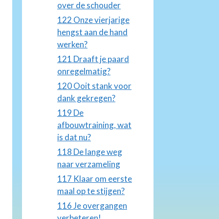
over de schouder
122 Onze vierjarige
hengst aan de hand
werken?
121 Draaft je paard
onregelmatig?
120 Ooit stank voor
dank gekregen?
119 De
afbouwtraining, wat
is dat nu?
118 De lange weg
naar verzameling
117 Klaar om eerste
maal op te stijgen?
116 Je overgangen
verbeteren!