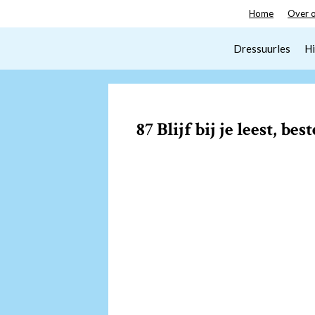
Spring
Home
Over 
naar
inhoud
Dressuurles
Hi
87 Blijf bij je leest, bes