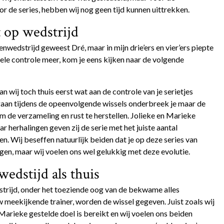
or de series, hebben wij nog geen tijd kunnen uittrekken.
t op wedstrijd
nwedstrijd geweest Dré, maar in mijn drie’ers en vier’ers piepte
kele controle meer, kom je eens kijken naar de volgende
 wij toch thuis eerst wat aan de controle van je serietjes
 gaan tijdens de opeenvolgende wissels onderbreek je maar de
e om de verzameling en rust te herstellen. Jolieke en Marieke
r herhalingen geven zij de serie met het juiste aantal
n. Wij beseffen natuurlijk beiden dat je op deze series van
jgen, maar wij voelen ons wel gelukkig met deze evolutie.
edstijd als thuis
trijd, onder het toeziende oog van de bekwame alles
 meekijkende trainer, worden de wissel gegeven. Juist zoals wij
Marieke gestelde doel is bereikt en wij voelen ons beiden