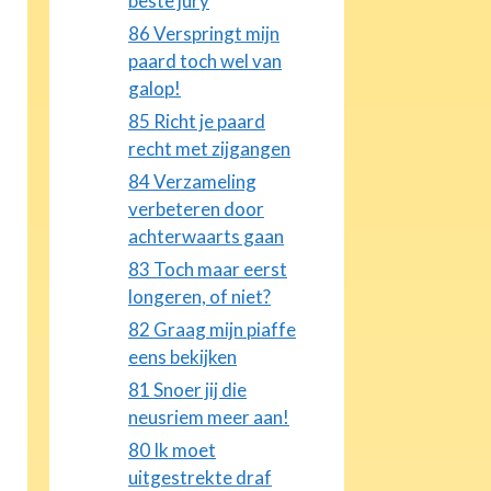
beste jury
86 Verspringt mijn
paard toch wel van
galop!
85 Richt je paard
recht met zijgangen
84 Verzameling
verbeteren door
achterwaarts gaan
83 Toch maar eerst
longeren, of niet?
82 Graag mijn piaffe
eens bekijken
81 Snoer jij die
neusriem meer aan!
80 Ik moet
uitgestrekte draf