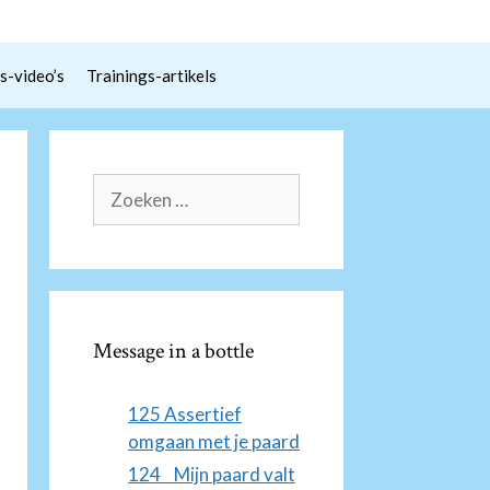
s-video’s
Trainings-artikels
Zoek
naar:
Message in a bottle
125 Assertief
omgaan met je paard
124 Mijn paard valt