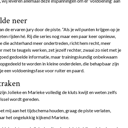
, wij leveren allemaal deze inspanningen om er ‘voldoening’ aan
lde neer
 de ervaren jury door de piste. “Als je wil punten krijgen op je
ten rijden hé. Rij die series nog maar een paar keer opnieuw,
e die achterhand meer ondertreden, richt hem recht, meer
 met te teugels werken, zet jezelf rechter, zwaai zo niet met je
n goed gedoelde informatie, maar trainingskundig onbekwaam
 opgedeeld te worden in kleine onderdelen, die behapbaar zijn
 je een voldoeningsfase voor ruiter en paard.
traken
jn Jolieke en Marieke volledig de kluts kwijt en weten zelfs
issel wordt gereden.
oet mij aan het tijdschema houden, graag de piste verlaten,
naar het ongelukkig kijkend Marieke.