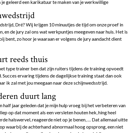
e geleerd een karikatuur te maken van je werkwillige
nwedstrijd
strijd, Dré? Wij krijgen 10 minuutjes de tijd om onze proef in
n, en de jury zal ons wat werkpuntjes meegeven naar huis. Het is
 bij bent, zo hoor je waaraan er volgens de jury aandacht dient
rt reeds thuis
t type trainer ben dat zijn ruiters tijdens de training opvoedt
. Succes ervaring tijdens de dagelijkse training staat dan ook
maar ik zal met jou meegaan naar deze schijnwedsstrijd.
eren duurt lang
 half jaar geleden dat je mijn hulp vroeg bij het verbeteren van
e liep op dat moment als een versleten houten hek, hing heel
erde halswervel, reageerde niet op je benen, … Dat allemaal uitte
lop waarbij de achterhand abnormaal hoog opsprong, een niet