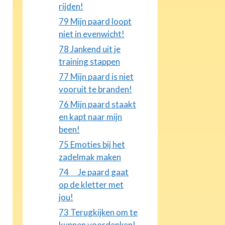
rijden!
79 Mijn paard loopt
niet in evenwicht!
78 Jankend uit je
training stappen
77 Mijn paard is niet
vooruit te branden!
76 Mijn paard staakt
en kapt naar mijn
been!
75 Emoties bij het
zadelmak maken
74 Je paard gaat
op de kletter met
jou!
73 Terugkijken om te
kunnen voordenken!