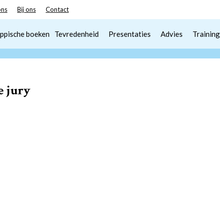
ons
Bij ons
Contact
ppische boeken
Tevredenheid
Presentaties
Advies
Training
te jury