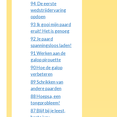
94 De eerste
wedstrijdervaring
opdoen
93 Ik gooi mijn paard
eruit! Het is genoeg
92 Je paard
spanningsloos laden!
91 Werken aan de
galop pirouette
90 Hoe de galop
verbeteren
89 Schrikken van
andere paarden
88 Hoepsa, een
tongprobleem!
87 Blijf bij je leest,