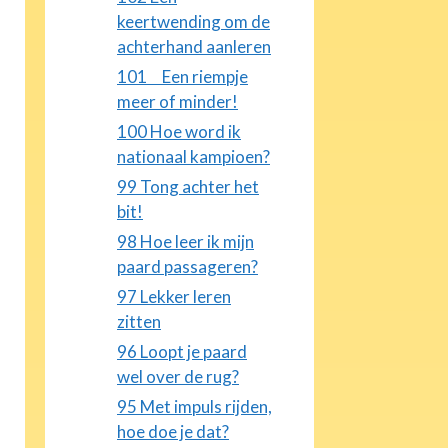
keertwending om de
achterhand aanleren
101 Een riempje
meer of minder!
100 Hoe word ik
nationaal kampioen?
99 Tong achter het
bit!
98 Hoe leer ik mijn
paard passageren?
97 Lekker leren
zitten
96 Loopt je paard
wel over de rug?
95 Met impuls rijden,
hoe doe je dat?