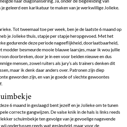
e neigde naar diagonalisering. Ja, onder de begeleiding van
e geleerd een karikatuur te maken van je werkwillige Jolieke.
ieke. Tot tweemaal toe per week, ben je de laatste 6 maand op
eb je Jolieke thuis, stapje per stapje heropgevoed. Met het
ieke gedurende deze periode nageeflijkheid, doorlaatbaarheid,
t modder besmeurde mooie blauwe laarsjes, maar ik wou jullie
oon doorbreken, door je in een voor beiden nieuwe en dus
ige mensen, zowel ruiters als jury’s als trainers denken dit
sen, maar ik denk daar anders over. Patronen zijn diep
nte geworden zijn, en van je goede of slechte gewoontes
f.
huimbekje
in deze 6 maand in geslaagd bent jezelf en je Jolieke om te tunen
le correcte gangwijzen. De valse knik in de hals is links reeds
 lekker schuimbekje ten gevolge van je gevoelige nagevende
wij ondertussen reeds wat gesleuteld, maar voor de