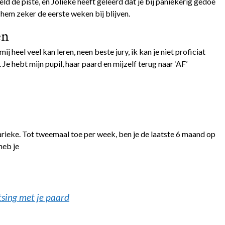
ld de piste, en Jolieke heeft geleerd dat je bij paniekerig gedoe
hem zeker de eerste weken bij blijven.
en
j heel veel kan leren, neen beste jury, ik kan je niet proficiat
e hebt mijn pupil, haar paard en mijzelf terug naar ‘AF’
ieke. Tot tweemaal toe per week, ben je de laatste 6 maand op
heb je
tsing met je paard