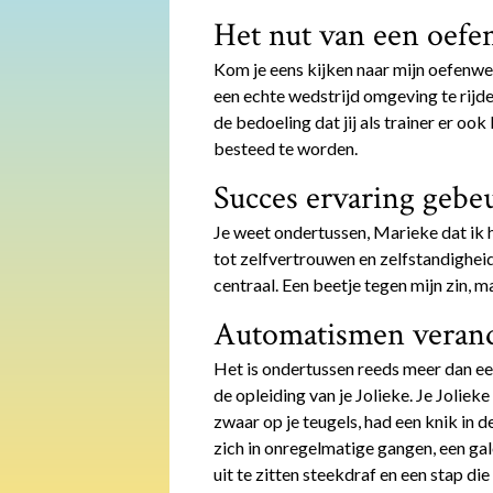
Het nut van een oefe
Kom je eens kijken naar mijn oefenwed
een echte wedstrijd omgeving te rijde
de bedoeling dat jij als trainer er ook
besteed te worden.
Succes ervaring gebeu
Je weet ondertussen, Marieke dat ik he
tot zelfvertrouwen en zelfstandigheid
centraal. Een beetje tegen mijn zin, 
Automatismen verand
Het is ondertussen reeds meer dan een
de opleiding van je Jolieke. Je Joliek
zwaar op je teugels, had een knik in d
zich in onregelmatige gangen, een ga
uit te zitten steekdraf en een stap di