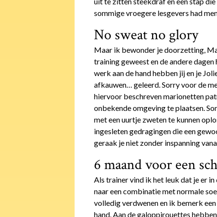
uit te zitten steekdraf en een stap di
sommige vroegere lesgevers had men j
No sweat no glory
Maar ik bewonder je doorzetting, Mar
training geweest en de andere dagen h
werk aan de hand hebben jij en je Jol
afkauwen… geleerd. Sorry voor de me
hiervoor beschreven marionetten patr
onbekende omgeving te plaatsen. Somm
met een uurtje zweten te kunnen oplos
ingesleten gedragingen die een gewoo
geraak je niet zonder inspanning vana
6 maand voor een sc
Als trainer vind ik het leuk dat je er 
naar een combinatie met normale soepe
volledig verdwenen en ik bemerk een
hand. Aan de galoppirouettes hebben 