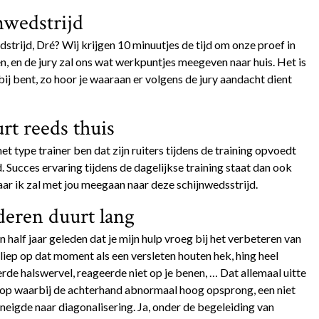
nwedstrijd
strijd, Dré? Wij krijgen 10 minuutjes de tijd om onze proef in
n, en de jury zal ons wat werkpuntjes meegeven naar huis. Het is
 bij bent, zo hoor je waaraan er volgens de jury aandacht dient
rt reeds thuis
t type trainer ben dat zijn ruiters tijdens de training opvoedt
. Succes ervaring tijdens de dagelijkse training staat dan ook
maar ik zal met jou meegaan naar deze schijnwedsstrijd.
eren duurt lang
 half jaar geleden dat je mijn hulp vroeg bij het verbeteren van
e liep op dat moment als een versleten houten hek, hing heel
erde halswervel, reageerde niet op je benen, … Dat allemaal uitte
lop waarbij de achterhand abnormaal hoog opsprong, een niet
e neigde naar diagonalisering. Ja, onder de begeleiding van