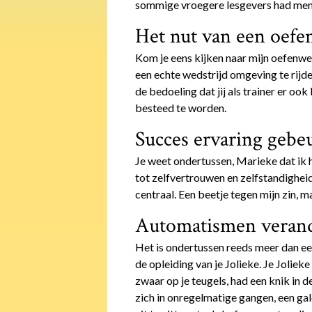
sommige vroegere lesgevers had men j
Het nut van een oefe
Kom je eens kijken naar mijn oefenwed
een echte wedstrijd omgeving te rijde
de bedoeling dat jij als trainer er ook
besteed te worden.
Succes ervaring gebeu
Je weet ondertussen, Marieke dat ik he
tot zelfvertrouwen en zelfstandigheid
centraal. Een beetje tegen mijn zin, 
Automatismen verand
Het is ondertussen reeds meer dan een
de opleiding van je Jolieke. Je Joliek
zwaar op je teugels, had een knik in d
zich in onregelmatige gangen, een ga