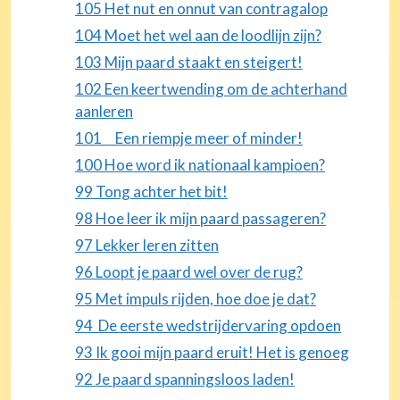
105 Het nut en onnut van contragalop
104 Moet het wel aan de loodlijn zijn?
103 Mijn paard staakt en steigert!
102 Een keertwending om de achterhand
aanleren
101 Een riempje meer of minder!
100 Hoe word ik nationaal kampioen?
99 Tong achter het bit!
98 Hoe leer ik mijn paard passageren?
97 Lekker leren zitten
96 Loopt je paard wel over de rug?
95 Met impuls rijden, hoe doe je dat?
94 De eerste wedstrijdervaring opdoen
93 Ik gooi mijn paard eruit! Het is genoeg
92 Je paard spanningsloos laden!