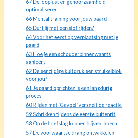
67 De looplust en gehoorzaamheid
optimaliseren
66 Mental training voor jouw paard
65 Durf jij met een slof rijden?
64 Voor het eerst op verplaatsing met je
paard
63 Hoe je een schouderbinnenwaarts
aanleert
62 De eenzijdige kuitdruk een struikelblok
voor jou?
61 Je paard oprichten is een langdurig
proces
60 Rijden met ‘Gevoel’ versnelt de reactie
59 Schrikken tijdens de eerste buitenrit
58 Op de hoefslag kunnen blijven, hoera!
57 De voorwaartse drang ontwikkelen