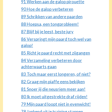
91 Werken aan de galop pirouette
90 Hoe de galop verbeteren
89 Schrikken van andere paarden
88 Hoepsa, een tongprobleem!
87 Blijf bij je leest, beste jury
86 Verspringt mijn paard toch wel van
galop!
85 Richt je paard recht met zijgangen
84 Verzameling verbeteren door
achterwaarts gaan
83 Toch maar eerst longeren, of niet?
82 Graag mijn piaffe eens bekijken
81 Snoer jij die neusriem meer aan!
80 Ik moet uitgestrekte draf rijden!
79 Mijn paard loopt niet in evenwicht!
78 Jankend uit je training stappen