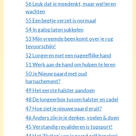
56 Leuk dat je meedenkt, maar wel leren
wachten
55 Een beetje verzet is normaal
54 In galop laten sukkelen
53 Mijn vreemde been komt over je rug
tevoorschijn!
52 Longeren met een nageeflijke hand
51 Werk aan de hand om hulpen te leren
50 Je Nieuw paard met oud
harnachement?
49 Het eerste halster aandoen
48 De longeerbox tussen halster en zadel
47 Hoe ziet je nieuwe paard eruit?
46 Anders zijn in je denken, voelen & doen
45 Verstandig revalideren is topsport!
44 Het ‘Sluiten’ van je paard zelf bepalen!