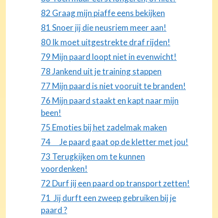
82 Graag mijn piaffe eens bekijken
81 Snoer jij die neusriem meer aan!
80 Ik moet uitgestrekte draf rijden!
79 Mijn paard loopt niet in evenwicht!
78 Jankend uit je training stappen
77 Mijn paard is niet vooruit te branden!
76 Mijn paard staakt en kapt naar mijn
been!
75 Emoties bij het zadelmak maken
74 Je paard gaat op de kletter met jou!
73 Terugkijken om te kunnen
voordenken!
72 Durf jij een paard op transport zetten!
71 Jij durft een zweep gebruiken bij je
paard ?