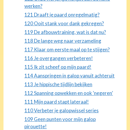
werken?
121 Draaft je paard onregelmatig?
120 Ooit stank voor dank gekregen?
119 De afbouwtraining, wat is dat nu?
118 De lange weg naar verzameling
117 Klaar om eerste maal op te stijgen?
116 Je overgangen verbeteren!
115 Ik zit scheef op mijn paard!
114 Aanspringen in galop vanuit achteruit
113 Je hippische tijdlijn bekijken
112 Spanning opwekken en ook ‘negeren’
111 Mijn paard stapt lateraal!
110 Verbeter je galopwissel series
109 Geen punten voor mijn galop
pirouette!