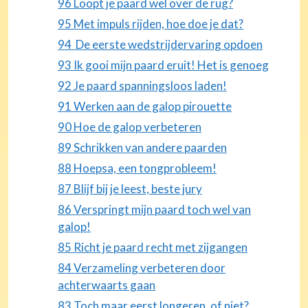
96 Loopt je paard wel over de rug?
95 Met impuls rijden, hoe doe je dat?
94 De eerste wedstrijdervaring opdoen
93 Ik gooi mijn paard eruit! Het is genoeg
92 Je paard spanningsloos laden!
91 Werken aan de galop pirouette
90 Hoe de galop verbeteren
89 Schrikken van andere paarden
88 Hoepsa, een tongprobleem!
87 Blijf bij je leest, beste jury
86 Verspringt mijn paard toch wel van
galop!
85 Richt je paard recht met zijgangen
84 Verzameling verbeteren door
achterwaarts gaan
83 Toch maar eerst longeren, of niet?