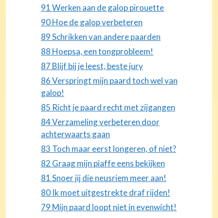
91 Werken aan de galop pirouette
90 Hoe de galop verbeteren
89 Schrikken van andere paarden
88 Hoepsa, een tongprobleem!
87 Blijf bij je leest, beste jury
86 Verspringt mijn paard toch wel van
galop!
85 Richt je paard recht met zijgangen
84 Verzameling verbeteren door
achterwaarts gaan
83 Toch maar eerst longeren, of niet?
82 Graag mijn piaffe eens bekijken
81 Snoer jij die neusriem meer aan!
80 Ik moet uitgestrekte draf rijden!
79 Mijn paard loopt niet in evenwicht!