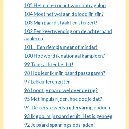
105 Het nut en onnut van contragalop
104 Moet het wel aan de loodlijn zijn?
103 Mijn paard staakt en steigert!
102 Een keertwending om de achterhand
aanleren
101 Een riempje meer of minder!
100 Hoe word ik nationaal kampioen?
99 Tong achter het bit!
98 Hoe leer ik mijn paard passageren?
97 Lekker leren zitten
96 Loopt je paard wel over de rug?
95 Met impuls rijden, hoe doe je dat?
94 De eerste wedstrijdervaring opdoen
93 Ik gooi mijn paard eruit! Het is genoeg
92 Je paard spanningsloos laden!