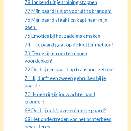
78 Jankend uit je training stappen
77 Mijn paard is niet vooruit te branden!
76 Mijn paard staakt en kapt naar mijn
been!
75 Emoties bij het zadelmak maken
74 Je paard gaat op de kletter met jou!
73 Terugkijken om te kunnen
voordenken!
72 Durf jij een paard op transport zetten!
71 Jij durft een zweep gebruiken bij je
paard ?
70 Hoe krijg ik jouw achterhand
eronder?
69 Durf jij ook ‘Laveren’ met je paard?
68 Het ondertreden van het achterbeen
bevorderen