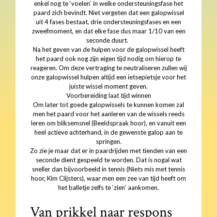
enkel nog te ‘voelen’ in welke ondersteuningsfase het
paard zich bevindt. Niet vergeten dat een galopwissel
uit 4 fases bestaat, drie ondersteuningsfases en een
zweefmoment, en dat elke fase dus maar 1/10 van een
seconde duurt.
Na het geven van de hulpen voor de galopwissel heeft
het paard ook nog zijn eigen tijd nodig om hierop te
reageren. Om deze vertraging te neutraliseren zullen wij
onze galopwissel hulpen altijd een ietsepietsje voor het
juiste wissel moment geven.
Voorbereiding laat tijd winnen
Om later tot goede galopwissels te kunnen komen zal
men het paard voor het aanleren van de wissels reeds
leren om bliksemsnel (Beeldspraak hoor), en vanuit een
heel actieve achterhand, in de gewenste galop aan te
springen.
Zo zie je maar dat er in paardrijden met tienden van een
seconde dient gespeeld te worden. Dat is nogal wat
sneller dan bijvoorbeeld in tennis (Niets mis met tennis
hoor, Kim Clijsters), waar men een zee van tijd heeft om
het balletje zelfs te ‘zien’ aankomen.
Van prikkel naar respons