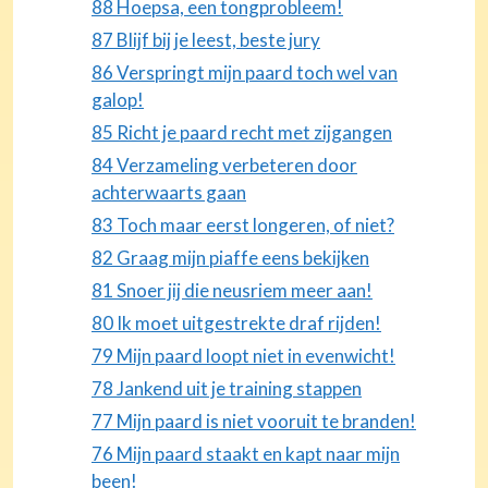
88 Hoepsa, een tongprobleem!
87 Blijf bij je leest, beste jury
86 Verspringt mijn paard toch wel van
galop!
85 Richt je paard recht met zijgangen
84 Verzameling verbeteren door
achterwaarts gaan
83 Toch maar eerst longeren, of niet?
82 Graag mijn piaffe eens bekijken
81 Snoer jij die neusriem meer aan!
80 Ik moet uitgestrekte draf rijden!
79 Mijn paard loopt niet in evenwicht!
78 Jankend uit je training stappen
77 Mijn paard is niet vooruit te branden!
76 Mijn paard staakt en kapt naar mijn
been!