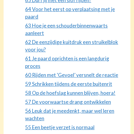
65 Durf jij met een slof rijden?
64 Voor het eerst op verplaatsing met je
paard
63 Hoe je een schouderbinnenwaarts
aanleert
62 De eenzijdige kuitdruk een struikelblok
voor jou?
61 Je paard oprichten is een langdurig
proces
60 Rijden met ‘Gevoel’ versnelt de reactie
59 Schrikken tijdens de eerste buitenrit
58 Op de hoefslag kunnen blijven, hoera!
57 De voorwaartse drang ontwikkelen
56 Leuk dat je meedenkt, maar wel leren
wachten
55 Een beetje verzet is normaal