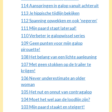
114 Aanspringen in galop vanuit achteruit
113 Je hippische tijdlijn bekijken
112 Spanning opwekken en ook ‘negeren’
111 Mijn paard stapt lateraal!
110 Verbeter je galopwissel series
109 Geen punten voor mijn galop
pirouette!
108 Het belang van een lichte aanleuning
107 Met geen stokken op de trailer te
krijgen!
106 Never underestimate an older
woman
105 Het nut en onnut van contragalop
104 Moet het wel aan de loodlijn zijn?
103 Mijn paard staakt en steigert!