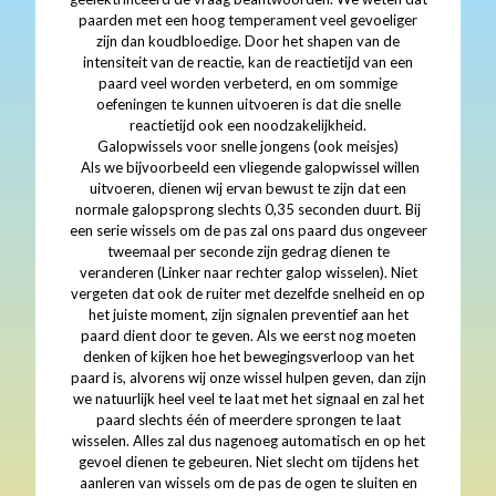
paarden met een hoog temperament veel gevoeliger
zijn dan koudbloedige. Door het shapen van de
intensiteit van de reactie, kan de reactietijd van een
paard veel worden verbeterd, en om sommige
oefeningen te kunnen uitvoeren is dat die snelle
reactietijd ook een noodzakelijkheid.
Galopwissels voor snelle jongens (ook meisjes)
Als we bijvoorbeeld een vliegende galopwissel willen
uitvoeren, dienen wij ervan bewust te zijn dat een
normale galopsprong slechts 0,35 seconden duurt. Bij
een serie wissels om de pas zal ons paard dus ongeveer
tweemaal per seconde zijn gedrag dienen te
veranderen (Linker naar rechter galop wisselen). Niet
vergeten dat ook de ruiter met dezelfde snelheid en op
het juiste moment, zijn signalen preventief aan het
paard dient door te geven. Als we eerst nog moeten
denken of kijken hoe het bewegingsverloop van het
paard is, alvorens wij onze wissel hulpen geven, dan zijn
we natuurlijk heel veel te laat met het signaal en zal het
paard slechts één of meerdere sprongen te laat
wisselen. Alles zal dus nagenoeg automatisch en op het
gevoel dienen te gebeuren. Niet slecht om tijdens het
aanleren van wissels om de pas de ogen te sluiten en