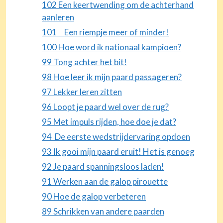
102 Een keertwending om de achterhand
aanleren
101 Een riempje meer of minder!
100 Hoe word ik nationaal kampioen?
99 Tong achter het bit!
98 Hoe leer ik mijn paard passageren?
97 Lekker leren zitten
96 Loopt je paard wel over de rug?
95 Met impuls rijden, hoe doe je dat?
94 De eerste wedstrijdervaring opdoen
93 Ik gooi mijn paard eruit! Het is genoeg
92 Je paard spanningsloos laden!
91 Werken aan de galop pirouette
90 Hoe de galop verbeteren
89 Schrikken van andere paarden