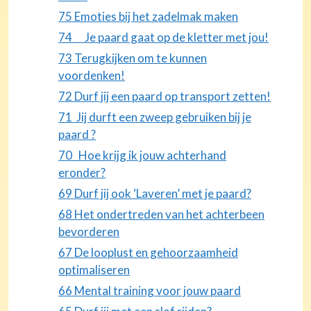
75 Emoties bij het zadelmak maken
74 Je paard gaat op de kletter met jou!
73 Terugkijken om te kunnen
voordenken!
72 Durf jij een paard op transport zetten!
71 Jij durft een zweep gebruiken bij je
paard ?
70 Hoe krijg ik jouw achterhand
eronder?
69 Durf jij ook ‘Laveren’ met je paard?
68 Het ondertreden van het achterbeen
bevorderen
67 De looplust en gehoorzaamheid
optimaliseren
66 Mental training voor jouw paard