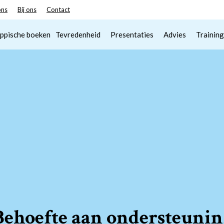
ons
Bij ons
Contact
ppische boeken
Tevredenheid
Presentaties
Advies
Training
Behoefte aan ondersteunin