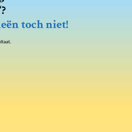
“?
eën toch niet!
ltaat.