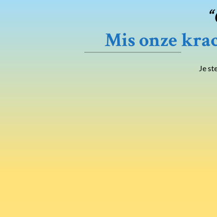
“
Mis onze krac
Je st