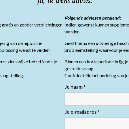
Ja, ik wens advies
.
Volgende adviezen betalend
:
 gratis en zonder verplichtingen
Indien gewenst kunnen suppleme
worden.
jving van de hippische
Geef hierna een uitvoerige besch
oplossing wenst te vinden:
probleemstelling waarvoor je een
onze zienswijze betreffende je
Binnen een korte periode krijg je
gestelde vraag.
raagstelling.
Confidentiële behandeling van je 
Je naam
*
Je e-mailadres
*