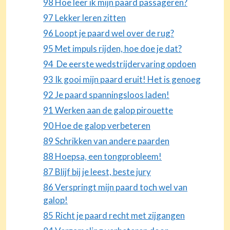
98 Hoe leer ik mijn paard passageren?
97 Lekker leren zitten
96 Loopt je paard wel over de rug?
95 Met impuls rijden, hoe doe je dat?
94 De eerste wedstrijdervaring opdoen
93 Ik gooi mijn paard eruit! Het is genoeg
92 Je paard spanningsloos laden!
91 Werken aan de galop pirouette
90 Hoe de galop verbeteren
89 Schrikken van andere paarden
88 Hoepsa, een tongprobleem!
87 Blijf bij je leest, beste jury
86 Verspringt mijn paard toch wel van
galop!
85 Richt je paard recht met zijgangen