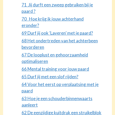
71 Jij durft een zweep gebruiken bij je
paard ?
70 Hoe krijg ik jouw achterhand
eronder?
69 Durf jij ook ‘Laveren’ met je paard?
68 Het ondertreden van het achterbeen
bevorderen
67 De looplust en gehoorzaamheid
optimaliseren
66 Mental training voor jouw paard
65 Durf jij met een slof rijden?
64 Voor het eerst op verplaatsing met je
paard
63 Hoe je een schouderbinnenwaarts
aanleert
62 De eenzijdige kuitdruk een struikelblok