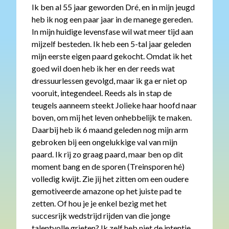
Ik ben al 55 jaar geworden Dré, en in mijn jeugd
heb ik nog een paar jaar in de manege gereden.
In mijn huidige levensfase wil wat meer tijd aan
mijzelf besteden. Ik heb een 5-tal jaar geleden
mijn eerste eigen paard gekocht. Omdat ik het
goed wil doen heb ik her en der reeds wat
dressuurlessen gevolgd, maar ik ga er niet op
vooruit, integendeel. Reeds als in stap de
teugels aanneem steekt Jolieke haar hoofd naar
boven, om mij het leven onhebbelijk te maken.
Daarbij heb ik 6 maand geleden nog mijn arm
gebroken bij een ongelukkige val van mijn
paard. Ik rij zo graag paard, maar ben op dit
moment bang en de sporen (Treinsporen hé)
volledig kwijt. Zie jij het zitten om een oudere
gemotiveerde amazone op het juiste pad te
zetten. Of hou je je enkel bezig met het
succesrijk wedstrijd rijden van die jonge
talentvolle grieten? Ik zelf heb niet de intentie