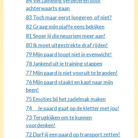
84 Verzameling verbeteren door
achterwaarts gaan
83 Toch maar eerst longeren, of niet?
82 Graag mijn piaffe eens bekijken
81 Snoer jij die neusriem meer aan!
80 Ik moet uitgestrekte draf rijden!
79 Mijn paard loopt niet in evenwicht!
78 Jankend uit je training stappen
77 Mijn paard is niet vooruit te branden!
76 Mijn paard staakt en kapt naar mijn
been!
75 Emoties bij het zadelmak maken
74 Je paard gaat op de kletter met jou!
73 Terugkijken om te kunnen
voordenken!
72 Durf jij een paard op transport zetten!