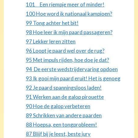
101 Een riempje meer of minder!
100 Hoe word ik nationaal kampioen?
99 Tong achter het bit!
98 Hoe leer ik mijn paard passageren?
97 Lekker leren zitten
96 Loopt je paard wel over de rug?
95 Met impuls rijden, hoe doe je dat?
94 De eerste wedstrijdervaring opdoen
93 Ik gooi mijn paard eruit! Het is genoeg
92 Je paard spanningsloos laden!
91 Werken aan de galop pirouette
90 Hoe de galop verbeteren
89 Schrikken van andere paarden
88 Hoepsa, een tongprobleem!
87 Blijf bij je leest, beste jury