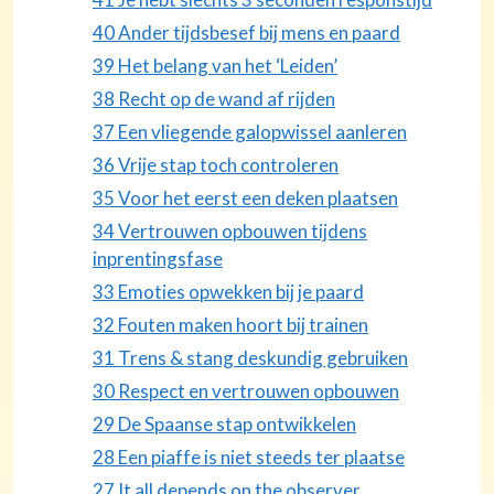
40 Ander tijdsbesef bij mens en paard
39 Het belang van het ‘Leiden’
38 Recht op de wand af rijden
37 Een vliegende galopwissel aanleren
36 Vrije stap toch controleren
35 Voor het eerst een deken plaatsen
34 Vertrouwen opbouwen tijdens
inprentingsfase
33 Emoties opwekken bij je paard
32 Fouten maken hoort bij trainen
31 Trens & stang deskundig gebruiken
30 Respect en vertrouwen opbouwen
29 De Spaanse stap ontwikkelen
28 Een piaffe is niet steeds ter plaatse
27 It all depends on the observer