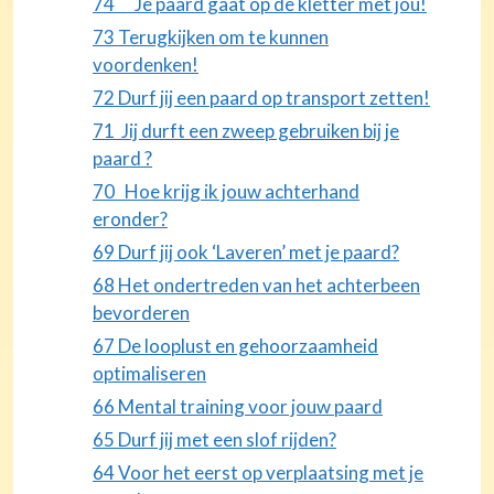
74 Je paard gaat op de kletter met jou!
73 Terugkijken om te kunnen
voordenken!
72 Durf jij een paard op transport zetten!
71 Jij durft een zweep gebruiken bij je
paard ?
70 Hoe krijg ik jouw achterhand
eronder?
69 Durf jij ook ‘Laveren’ met je paard?
68 Het ondertreden van het achterbeen
bevorderen
67 De looplust en gehoorzaamheid
optimaliseren
66 Mental training voor jouw paard
65 Durf jij met een slof rijden?
64 Voor het eerst op verplaatsing met je