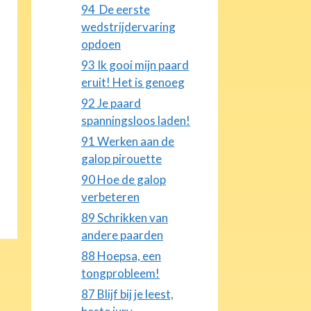
94 De eerste
wedstrijdervaring
opdoen
93 Ik gooi mijn paard
eruit! Het is genoeg
92 Je paard
spanningsloos laden!
91 Werken aan de
galop pirouette
90 Hoe de galop
verbeteren
89 Schrikken van
andere paarden
88 Hoepsa, een
tongprobleem!
87 Blijf bij je leest,