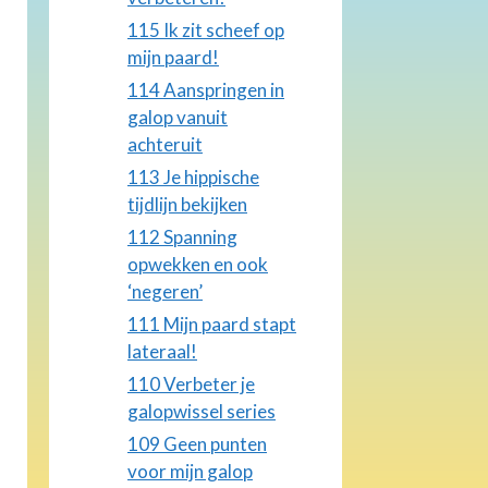
115 Ik zit scheef op
mijn paard!
114 Aanspringen in
galop vanuit
achteruit
113 Je hippische
tijdlijn bekijken
112 Spanning
opwekken en ook
‘negeren’
111 Mijn paard stapt
lateraal!
110 Verbeter je
galopwissel series
109 Geen punten
voor mijn galop