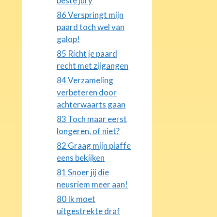
beste jury
86 Verspringt mijn
paard toch wel van
galop!
85 Richt je paard
recht met zijgangen
84 Verzameling
verbeteren door
achterwaarts gaan
83 Toch maar eerst
longeren, of niet?
82 Graag mijn piaffe
eens bekijken
81 Snoer jij die
neusriem meer aan!
80 Ik moet
uitgestrekte draf