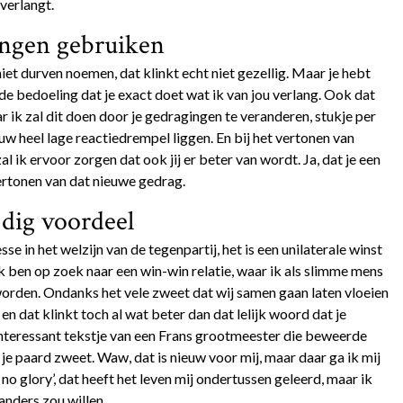
 verlangt.
ngen gebruiken
iet durven noemen, dat klinkt echt niet gezellig. Maar je hebt
 de bedoeling dat je exact doet wat ik van jou verlang. Ook dat
r ik zal dit doen door je gedragingen te veranderen, stukje per
ouw heel lage reactiedrempel liggen. En bij het vertonen van
 ik ervoor zorgen dat ook jij er beter van wordt. Ja, dat je een
ertonen van dat nieuwe gedrag.
jdig voordeel
se in het welzijn van de tegenpartij, het is een unilaterale winst
k ben op zoek naar een win-win relatie, waar ik als slimme mens
 worden. Ondanks het vele zweet dat wij samen gaan laten vloeien
en dat klinkt toch al wat beter dan dat lelijk woord dat je
 interessant tekstje van een Frans grootmeester die beweerde
s je paard zweet. Waw, dat is nieuw voor mij, maar daar ga ik mij
no glory’, dat heeft het leven mij ondertussen geleerd, maar ik
 anders zou willen.