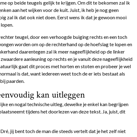
 op beide teugels gelijk te krijgen. Om dit te bekomen zal ik
enken aan het wijken voor de kuit. Juist, ik heb je nog geen
pig zal ik dat ook niet doen. Eerst wens ik dat je gewoon mooi
 lopen.
rechter teugel, door een verhoogde buiging rechts en een toch
edwongen worden om op de rechterhand op de hoefslag te lopen en
nkerhand daarentegen zal ik meer nageeflijkheid op de linker
waardere aanleuning op rechts en je vanuit deze nageeflijkheid
atuurlijk gaat dit proces met horten en stoten en probeer je wel
normaal is dat, want iedereen weet toch de er iets bestaat als
bij paarden.
t eenvoudig kan uitleggen
ilijke en nogal technische uitleg, dewelke je enkel kan begrijpen
laatsneemt tijdens het doorlezen van deze tekst. Ja, juist, dit
ré, jij bent toch de man die steeds vertelt dat je het zelf niet