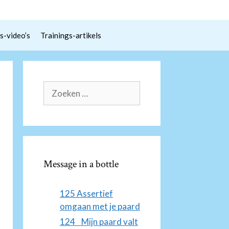
s-video’s
Trainings-artikels
Zoek
naar:
Message in a bottle
125 Assertief
omgaan met je paard
124 Mijn paard valt