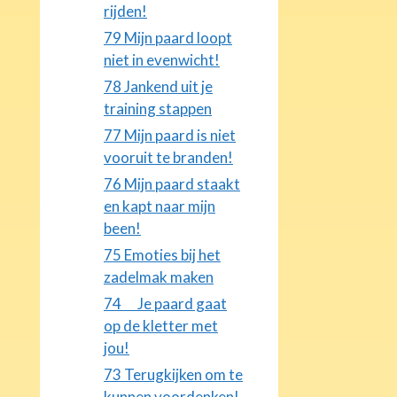
rijden!
79 Mijn paard loopt
niet in evenwicht!
78 Jankend uit je
training stappen
77 Mijn paard is niet
vooruit te branden!
76 Mijn paard staakt
en kapt naar mijn
been!
75 Emoties bij het
zadelmak maken
74 Je paard gaat
op de kletter met
jou!
73 Terugkijken om te
kunnen voordenken!