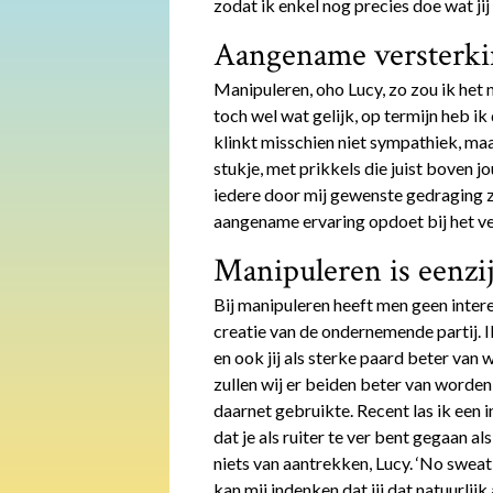
zodat ik enkel nog precies doe wat jij
Aangename versterki
Manipuleren, oho Lucy, zo zou ik het n
toch wel wat gelijk, op termijn heb ik
klinkt misschien niet sympathiek, maa
stukje, met prikkels die juist boven j
iedere door mij gewenste gedraging zal
aangename ervaring opdoet bij het v
Manipuleren is eenzi
Bij manipuleren heeft men geen interes
creatie van de ondernemende partij. I
en ook jij als sterke paard beter van
zullen wij er beiden beter van worden 
daarnet gebruikte. Recent las ik een
dat je als ruiter te ver bent gegaan al
niets van aantrekken, Lucy. ‘No sweat 
kan mij indenken dat jij dat natuurlijk