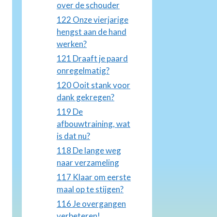
over de schouder
122 Onze vierjarige
hengst aan de hand
werken?
121 Draaft je paard
onregelmatig?
120 Ooit stank voor
dank gekregen?
119 De
afbouwtraining, wat
is dat nu?
118 De lange weg
naar verzameling
117 Klaar om eerste
maal op te stijgen?
116 Je overgangen
verbeteren!