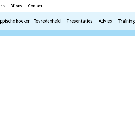
ons
Bij ons
Contact
ppische boeken
Tevredenheid
Presentaties
Advies
Training