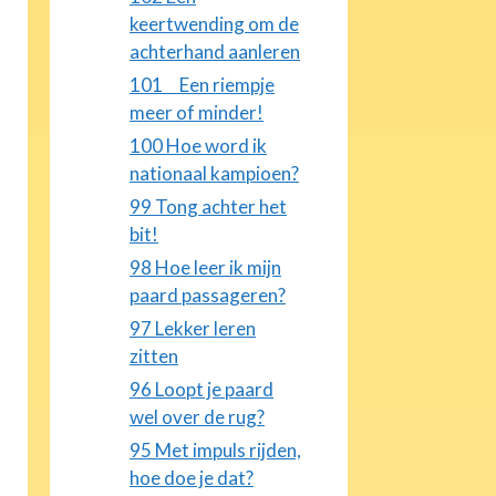
keertwending om de
achterhand aanleren
101 Een riempje
meer of minder!
100 Hoe word ik
nationaal kampioen?
99 Tong achter het
bit!
98 Hoe leer ik mijn
paard passageren?
97 Lekker leren
zitten
96 Loopt je paard
wel over de rug?
95 Met impuls rijden,
hoe doe je dat?