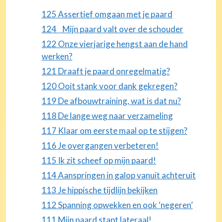
125 Assertief omgaan met je paard
124 Mijn paard valt over de schouder
122 Onze vierjarige hengst aan de hand
werken?
121 Draaft je paard onregelmatig?
120 Ooit stank voor dank gekregen?
119 De afbouwtraining, wat is dat nu?
118 De lange weg naar verzameling
117 Klaar om eerste maal op te stijgen?
116 Je overgangen verbeteren!
115 Ik zit scheef op mijn paard!
114 Aanspringen in galop vanuit achteruit
113 Je hippische tijdlijn bekijken
112 Spanning opwekken en ook ‘negeren’
111 Mijn paard stapt lateraal!