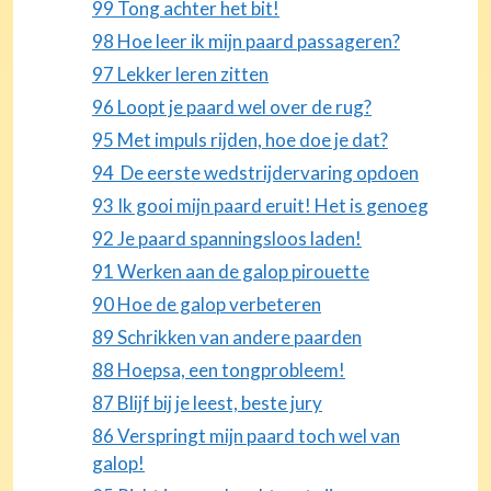
99 Tong achter het bit!
98 Hoe leer ik mijn paard passageren?
97 Lekker leren zitten
96 Loopt je paard wel over de rug?
95 Met impuls rijden, hoe doe je dat?
94 De eerste wedstrijdervaring opdoen
93 Ik gooi mijn paard eruit! Het is genoeg
92 Je paard spanningsloos laden!
91 Werken aan de galop pirouette
90 Hoe de galop verbeteren
89 Schrikken van andere paarden
88 Hoepsa, een tongprobleem!
87 Blijf bij je leest, beste jury
86 Verspringt mijn paard toch wel van
galop!