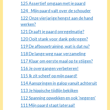
125 Assertief omgaan met je paard
124 Mijn paard valt over de schouder
122 Onze vierjarige hengst aan de hand
werken?
121 Draaft je paard onregelmatig?
120 Ooit stank voor dank gekregen?
119 De afbouwtraining, wat is dat nu?
118 De lange weg naar verzameling
117 Klaar om eerste maal op te stijgen?
116 Je overgangen verbeteren!
115 Ik zit scheef op mijn paard!
114 Aanspringen in galop vanuit achteruit
113 Je hippische tijdlijn bekijken
112 Spanning opwekken en ook ‘negeren’
111 Mijn paard stapt lateraal!