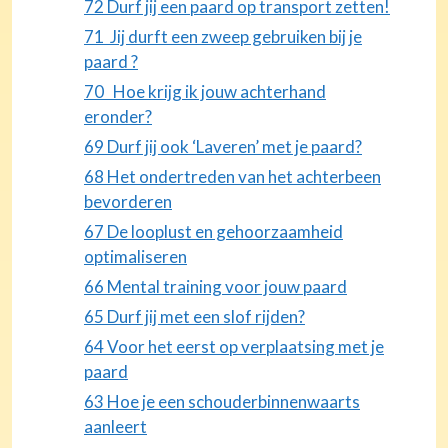
72 Durf jij een paard op transport zetten!
71 Jij durft een zweep gebruiken bij je
paard ?
70 Hoe krijg ik jouw achterhand
eronder?
69 Durf jij ook ‘Laveren’ met je paard?
68 Het ondertreden van het achterbeen
bevorderen
67 De looplust en gehoorzaamheid
optimaliseren
66 Mental training voor jouw paard
65 Durf jij met een slof rijden?
64 Voor het eerst op verplaatsing met je
paard
63 Hoe je een schouderbinnenwaarts
aanleert