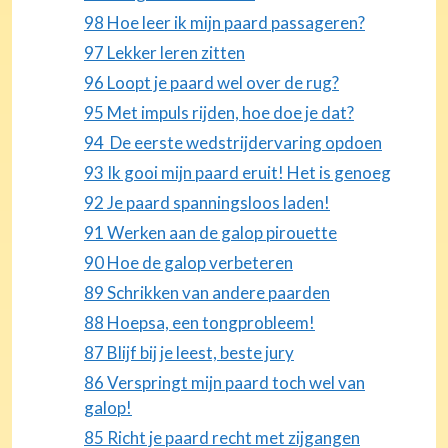
98 Hoe leer ik mijn paard passageren?
97 Lekker leren zitten
96 Loopt je paard wel over de rug?
95 Met impuls rijden, hoe doe je dat?
94 De eerste wedstrijdervaring opdoen
93 Ik gooi mijn paard eruit! Het is genoeg
92 Je paard spanningsloos laden!
91 Werken aan de galop pirouette
90 Hoe de galop verbeteren
89 Schrikken van andere paarden
88 Hoepsa, een tongprobleem!
87 Blijf bij je leest, beste jury
86 Verspringt mijn paard toch wel van
galop!
85 Richt je paard recht met zijgangen