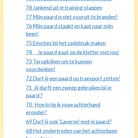
78 Jankend uit je training stappen
77 Mijn paard is niet vooruit te branden!
76 Mijn paard staakt en kapt naar mijn
been!
75 Emoties bij het zadelmak maken
74 Je paard gaat op de kletter met jou!
73 Terugkijken om te kunnen
voordenken!
72 Durf jij een paard op transport zetten!
71 Jij durft een zweep gebruiken bij je
paard ?
70 Hoe krijg ik jouw achterhand
eronder?
69 Durf jij ook ‘Laveren’ met je paard?
68 Het ondertreden van het achterbeen