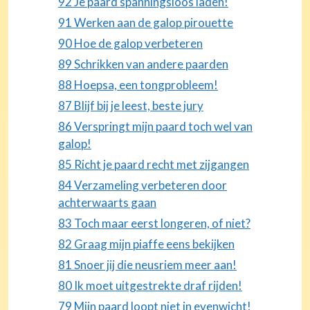
92 Je paard spanningsloos laden!
91 Werken aan de galop pirouette
90 Hoe de galop verbeteren
89 Schrikken van andere paarden
88 Hoepsa, een tongprobleem!
87 Blijf bij je leest, beste jury
86 Verspringt mijn paard toch wel van
galop!
85 Richt je paard recht met zijgangen
84 Verzameling verbeteren door
achterwaarts gaan
83 Toch maar eerst longeren, of niet?
82 Graag mijn piaffe eens bekijken
81 Snoer jij die neusriem meer aan!
80 Ik moet uitgestrekte draf rijden!
79 Mijn paard loopt niet in evenwicht!