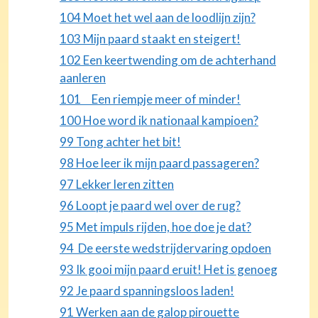
104 Moet het wel aan de loodlijn zijn?
103 Mijn paard staakt en steigert!
102 Een keertwending om de achterhand
aanleren
101 Een riempje meer of minder!
100 Hoe word ik nationaal kampioen?
99 Tong achter het bit!
98 Hoe leer ik mijn paard passageren?
97 Lekker leren zitten
96 Loopt je paard wel over de rug?
95 Met impuls rijden, hoe doe je dat?
94 De eerste wedstrijdervaring opdoen
93 Ik gooi mijn paard eruit! Het is genoeg
92 Je paard spanningsloos laden!
91 Werken aan de galop pirouette