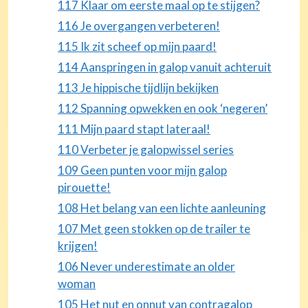
117 Klaar om eerste maal op te stijgen?
116 Je overgangen verbeteren!
115 Ik zit scheef op mijn paard!
114 Aanspringen in galop vanuit achteruit
113 Je hippische tijdlijn bekijken
112 Spanning opwekken en ook ‘negeren’
111 Mijn paard stapt lateraal!
110 Verbeter je galopwissel series
109 Geen punten voor mijn galop
pirouette!
108 Het belang van een lichte aanleuning
107 Met geen stokken op de trailer te
krijgen!
106 Never underestimate an older
woman
105 Het nut en onnut van contragalop