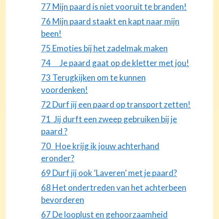
77 Mijn paard is niet vooruit te branden!
76 Mijn paard staakt en kapt naar mijn
been!
75 Emoties bij het zadelmak maken
74 Je paard gaat op de kletter met jou!
73 Terugkijken om te kunnen
voordenken!
72 Durf jij een paard op transport zetten!
71 Jij durft een zweep gebruiken bij je
paard ?
70 Hoe krijg ik jouw achterhand
eronder?
69 Durf jij ook ‘Laveren’ met je paard?
68 Het ondertreden van het achterbeen
bevorderen
67 De looplust en gehoorzaamheid