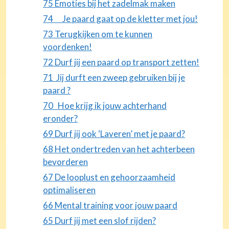
75 Emoties bij het zadelmak maken
74 Je paard gaat op de kletter met jou!
73 Terugkijken om te kunnen
voordenken!
72 Durf jij een paard op transport zetten!
71 Jij durft een zweep gebruiken bij je
paard ?
70 Hoe krijg ik jouw achterhand
eronder?
69 Durf jij ook ‘Laveren’ met je paard?
68 Het ondertreden van het achterbeen
bevorderen
67 De looplust en gehoorzaamheid
optimaliseren
66 Mental training voor jouw paard
65 Durf jij met een slof rijden?