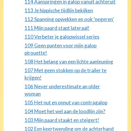
114 Aanspringen in galop vanuit achteruit
113 Je hippische tijdlijn bekijken
112 Spanning opwekken en ook ‘negeren’
111 Mijn paard stapt lateraal!
110 Verbeter je galopwissel series
109 Geen punten voor mijn galop
pirouette!
108 Het belang van een lichte aanleuning
107 Met geen stokken op de trailer te
krijgen!
106 Never underestimate an older
woman
105 Het nut en onnut van contragalop
104 Moet het wel aan de loodlijn zijn?
103 Mijn paard staakt en steigert!
102 Een keertwending om de achterhand