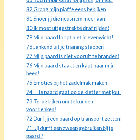
82 Graag mijn piaffe eens bekijken
81 Snoer jij die neusriem meer aan!
80 Ik moet uitgestrekte draf rijden!
79 Mijn paard loopt niet in evenwicht!
78 Jankend uit je training stappen
77 Mijn paard is niet vooruit te branden!
76 Mijn paard staakt en kapt naar mijn
been!
75 Emoties bij het zadelmak maken
74 Je paard gaat op de kletter met jou!
73 Terugkijken om te kunnen
voordenken!
72 Durf jij een paard op transport zetten!
71 Jij durft een zweep gebruiken bij je
paard ?