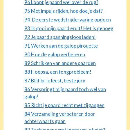
96 Loopt je paard wel over de rug?
95 Met impuls rijden, hoe doe je dat?
94 De eerste wedstrijdervaring opdoen
93 Ik gooi mijn paard eruit! Het is genoeg
92 Je paard spanningsloos laden!
91 Werken aan de galop pirouette
90 Hoe de galop verbeteren
89 Schrikken van andere paarden
88 Hoepsa, een tongprobleem!
87 Blijf bij je leest, beste jury
86 Verspringt mijn paard toch wel van
galop!
85 Richt je paard recht met zijgangen
84 Verzameling verbeteren door
achterwaarts gaan
83 Toch maar eerst longeren, of niet?