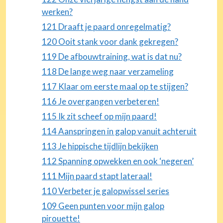
werken?
121 Draaft je paard onregelmatig?
120 Ooit stank voor dank gekregen?
119 De afbouwtraining, wat is dat nu?
118 De lange weg naar verzameling
117 Klaar om eerste maal op te stijgen?
116 Je overgangen verbeteren!
115 Ik zit scheef op mijn paard!
114 Aanspringen in galop vanuit achteruit
113 Je hippische tijdlijn bekijken
112 Spanning opwekken en ook ‘negeren’
111 Mijn paard stapt lateraal!
110 Verbeter je galopwissel series
109 Geen punten voor mijn galop
pirouette!