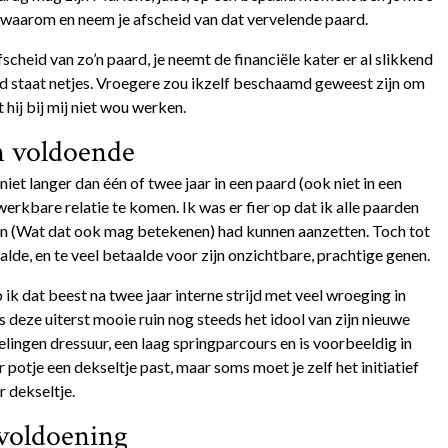
r waarom en neem je afscheid van dat vervelende paard.
cheid van zo’n paard, je neemt de financiële kater er al slikkend
d staat netjes. Vroegere zou ikzelf beschaamd geweest zijn om
hij bij mij niet wou werken.
n voldoende
niet langer dan één of twee jaar in een paard (ook niet in een
erkbare relatie te komen. Ik was er fier op dat ik alle paarden
en (Wat dat ook mag betekenen) had kunnen aanzetten. Toch tot
aalde, en te veel betaalde voor zijn onzichtbare, prachtige genen.
k dat beest na twee jaar interne strijd met veel wroeging in
 is deze uiterst mooie ruin nog steeds het idool van zijn nieuwe
elingen dressuur, een laag springparcours en is voorbeeldig in
r potje een dekseltje past, maar soms moet je zelf het initiatief
 dekseltje.
 voldoening