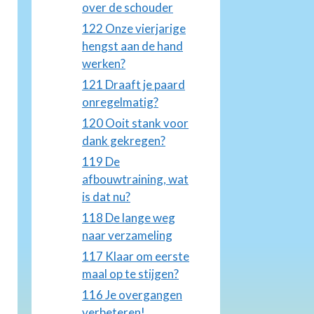
over de schouder
122 Onze vierjarige
hengst aan de hand
werken?
121 Draaft je paard
onregelmatig?
120 Ooit stank voor
dank gekregen?
119 De
afbouwtraining, wat
is dat nu?
118 De lange weg
naar verzameling
117 Klaar om eerste
maal op te stijgen?
116 Je overgangen
verbeteren!