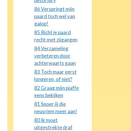
beste jury
86 Verspringt mijn
paard toch wel van
galop!
85 Richt je paard
recht met zijgangen
84 Verzameling
verbeteren door
achterwaarts gaan
83 Toch maar eerst
longeren, of niet?
82 Graag mijn piaffe
eens bekijken
81 Snoer jij die
neusriem meer aan!
80 Ik moet
uitgestrekte draf