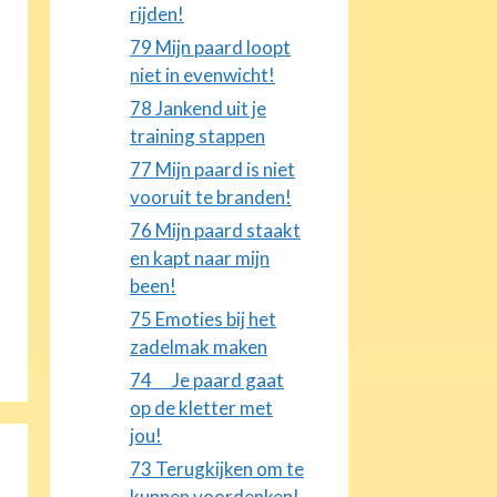
rijden!
79 Mijn paard loopt
niet in evenwicht!
78 Jankend uit je
training stappen
77 Mijn paard is niet
vooruit te branden!
76 Mijn paard staakt
en kapt naar mijn
been!
75 Emoties bij het
zadelmak maken
74 Je paard gaat
op de kletter met
jou!
73 Terugkijken om te
kunnen voordenken!