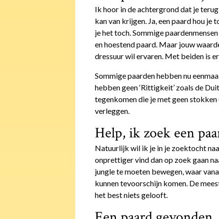
Ik hoor in de achtergrond dat je teru
kan van krijgen. Ja, een paard hou je
je het toch. Sommige paardenmensen 
en hoestend paard. Maar jouw waarden v
dressuur wil ervaren. Met beiden is er
Sommige paarden hebben nu eenmaal g
hebben geen ‘Rittigkeit’ zoals de Du
tegenkomen die je met geen stokken 
verleggen.
Help, ik zoek een paa
Natuurlijk wil ik je in je zoektocht n
onprettiger vind dan op zoek gaan naa
jungle te moeten bewegen, waar vana
kunnen tevoorschijn komen. De meest
het best niets gelooft.
Een paard gevonden