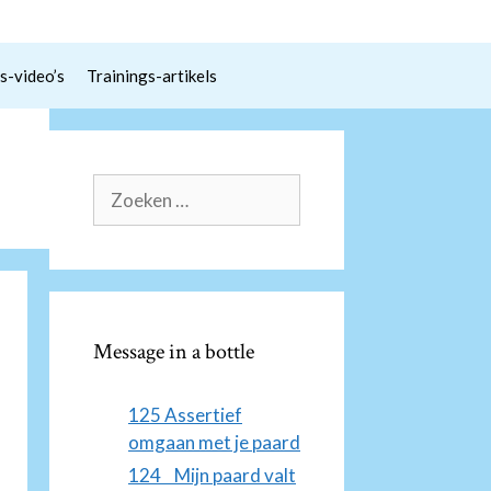
s-video’s
Trainings-artikels
Zoek
naar:
Message in a bottle
125 Assertief
omgaan met je paard
124 Mijn paard valt