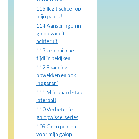
115 Ik zit scheef op
mijn paard!
114 Aanspringen in
galop vanuit
achteruit
113 Je hippische
tijdlijn bekijken
112 Spanning
opwekken en ook
‘negeren’
111 Mijn paard stapt
lateraal!
110 Verbeter je
galopwissel series
109 Geen punten
voor mijn galop