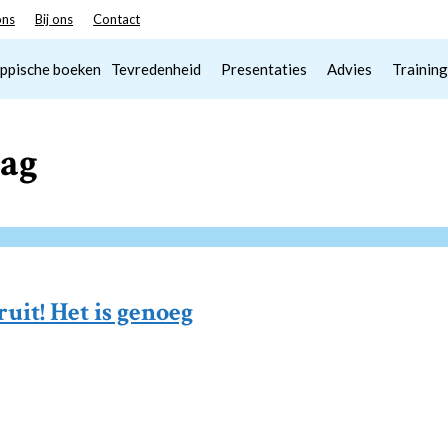
ons
Bij ons
Contact
ppische boeken
Tevredenheid
Presentaties
Advies
Training
ag
ruit! Het is genoeg