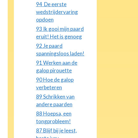
94 De eerste
wedstrijdervaring
opdoen
93 Ik gooi mijn paard
eruit! Het is genoeg
92 Je paard
spanningsloos laden!
91 Werken aan de
galop pirouette
90 Hoe de galop
verbeteren
89 Schrikken van
andere paarden
88 Hoepsa, een
tongprobleem!
87 Blijf bij je leest,