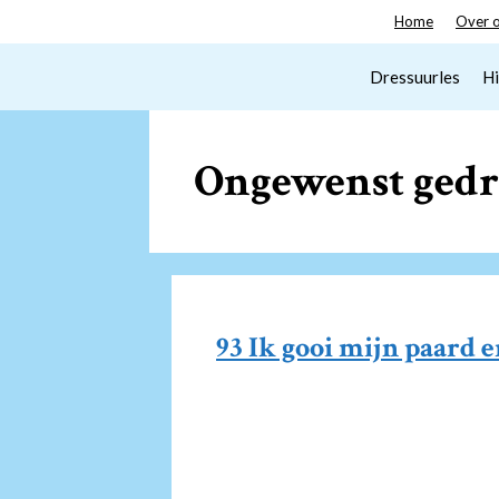
Spring
Home
Over 
naar
inhoud
Dressuurles
Hi
Ongewenst gedr
93 Ik gooi mijn paard e