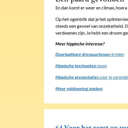
En dan komt er weer en climax, hoer
Op het ogenblik dat je het splinternie
steeds een gevoel van onzekerheid. De
verdwenen zijn. Je hebt een droom ge
Meer hippische interesse?
Doorlaatbare dressuurlessen
krijgen
Hippische leerboeken
lezen
Hippische presentaties
voor je verenig
Meer voldoening zoeken
64 Voor het eerst op ve