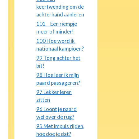
keertwending om de
achterhand aanleren
101 Een riempje
meer of minder!
100 Hoe word ik
nationaal kampioen?
99 Tong achter het
bit!
98 Hoe leer ik mijn
paard passageren?
97 Lekker leren
zitten
96 Loopt je paard
wel over de rug?
95 Met impuls rijden,
hoe doe je dat?