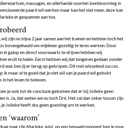
dierenartsen, massages, en allerhande soorten beeldvorming in
pensioneerde paard wil werken maar kan het niet meer, deze kan
Marieke er gespannen aan toe.
probeerd
, wij zijn nu bijna 2 jaar samen aan het trainen en hebben toch het
os bovengehaald om mijnheer gezellig te leren werken. Door
en in galop en direct voorwaarts te drijven hebben wij
n eruit te halen. Eerst hebben wij dat longeren gedaan zonder
ard was ben jij er terug op gekropen. Dit met wisselend succes.
p ik maar al te goed dat je niet wil van je paard wil gebokt
 in het leven te beleven.
ben je ook tot de conclusie gekomen dat er bij Jolieke geen
den is. Ja, dat weten we nu toch Dré. Het zal dan zeker tussen zijn
 je Jolieke heeft dus geen goesting om te werken.
ken ‘waarom’
drag mag zijn Marieke, juist, op een bepaald moment ben je moe