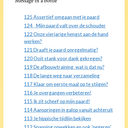
Message in a bottle
125 Assertief omgaan met je paard
124 Mijn paard valt over de schouder
122 Onze vierjarige hengst aan de hand
werken?
121 Draaft je paard onregelmatig?
120 Ooit stank voor dank gekregen?
119 De afbouwtraining, wat is dat nu?
118 De lange weg naar verzameling
117 Klaar om eerste maal op te stijgen?
116 Je overgangen verbeteren!
115 Ik zit scheef op mijn paard!
114 Aanspringen in galop vanuit achteruit
113 Je hippische tijdlijn bekijken
112 Spanning opwekken en ook ‘negeren’