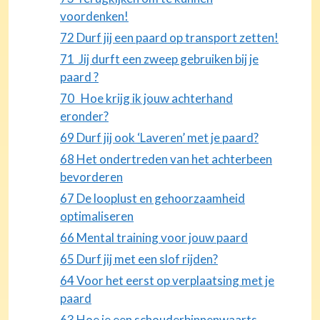
voordenken!
72 Durf jij een paard op transport zetten!
71 Jij durft een zweep gebruiken bij je
paard ?
70 Hoe krijg ik jouw achterhand
eronder?
69 Durf jij ook ‘Laveren’ met je paard?
68 Het ondertreden van het achterbeen
bevorderen
67 De looplust en gehoorzaamheid
optimaliseren
66 Mental training voor jouw paard
65 Durf jij met een slof rijden?
64 Voor het eerst op verplaatsing met je
paard
63 Hoe je een schouderbinnenwaarts