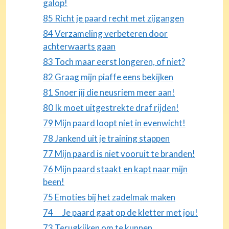
galop!
85 Richt je paard recht met zijgangen
84 Verzameling verbeteren door
achterwaarts gaan
83 Toch maar eerst longeren, of niet?
82 Graag mijn piaffe eens bekijken
81 Snoer jij die neusriem meer aan!
80 Ik moet uitgestrekte draf rijden!
79 Mijn paard loopt niet in evenwicht!
78 Jankend uit je training stappen
77 Mijn paard is niet vooruit te branden!
76 Mijn paard staakt en kapt naar mijn
been!
75 Emoties bij het zadelmak maken
74 Je paard gaat op de kletter met jou!
73 Terugkijken om te kunnen