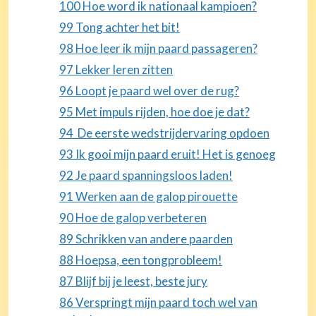
100 Hoe word ik nationaal kampioen?
99 Tong achter het bit!
98 Hoe leer ik mijn paard passageren?
97 Lekker leren zitten
96 Loopt je paard wel over de rug?
95 Met impuls rijden, hoe doe je dat?
94 De eerste wedstrijdervaring opdoen
93 Ik gooi mijn paard eruit! Het is genoeg
92 Je paard spanningsloos laden!
91 Werken aan de galop pirouette
90 Hoe de galop verbeteren
89 Schrikken van andere paarden
88 Hoepsa, een tongprobleem!
87 Blijf bij je leest, beste jury
86 Verspringt mijn paard toch wel van