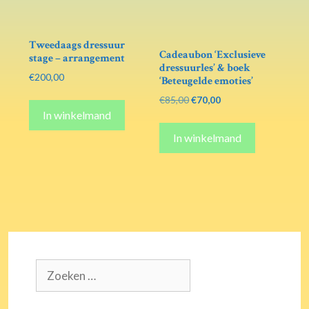
Tweedaags dressuur
Cadeaubon ‘Exclusieve
stage – arrangement
dressuurles’ & boek
€
200,00
‘Beteugelde emoties’
Oorspronkelijke
Huidige
€
85,00
€
70,00
prijs
prijs
In winkelmand
was:
is:
In winkelmand
€85,00.
€70,00.
Zoek
naar: