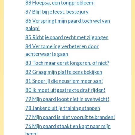
88 Hoepsa, een tongprobleem!
87 Blijf bij je leest, beste jury
86 Verspringt mijn paard toch wel van
galop!
85 Richt je paard recht met zijgangen
84 Verzameling verbeteren door
achterwaarts gaan
83 Toch maar eerst longeren, of niet?
82 Graag mijn piaffe eens bekijken
81 Snoer jij die neusriem meer aan!
80 Ik moet uitgestrekte draf rijden!
79 Mijn paard loopt niet in evenwicht!
78 Jankend uit je training stappen
77 Mijn paard is niet vooruit te branden!
76 Mijn paard staakt en kapt naar mijn
been!