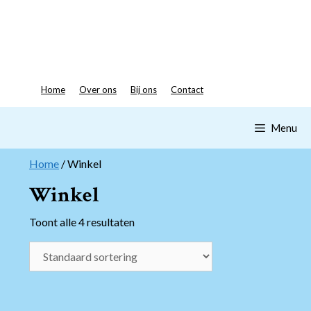
Spring
naar
inhoud
Home
Over ons
Bij ons
Contact
Menu
Home
/ Winkel
Winkel
Toont alle 4 resultaten