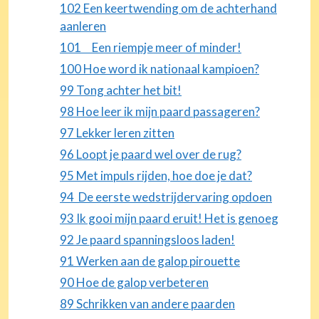
102 Een keertwending om de achterhand
aanleren
101 Een riempje meer of minder!
100 Hoe word ik nationaal kampioen?
99 Tong achter het bit!
98 Hoe leer ik mijn paard passageren?
97 Lekker leren zitten
96 Loopt je paard wel over de rug?
95 Met impuls rijden, hoe doe je dat?
94 De eerste wedstrijdervaring opdoen
93 Ik gooi mijn paard eruit! Het is genoeg
92 Je paard spanningsloos laden!
91 Werken aan de galop pirouette
90 Hoe de galop verbeteren
89 Schrikken van andere paarden