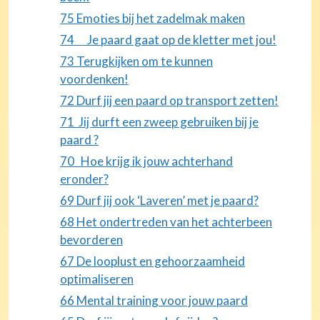
75 Emoties bij het zadelmak maken
74 Je paard gaat op de kletter met jou!
73 Terugkijken om te kunnen
voordenken!
72 Durf jij een paard op transport zetten!
71 Jij durft een zweep gebruiken bij je
paard ?
70 Hoe krijg ik jouw achterhand
eronder?
69 Durf jij ook ‘Laveren’ met je paard?
68 Het ondertreden van het achterbeen
bevorderen
67 De looplust en gehoorzaamheid
optimaliseren
66 Mental training voor jouw paard