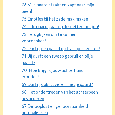
76 Mijn paard staakt en kapt naar mijn
been!
75 Emoties bij het zadelmak maken
74 Je paard gaat op de kletter met jou!
73 Terugkijken om te kunnen
voordenken!
72 Durf jij een paard op transport zetten!
71 Jij durft een zweep gebruiken bij je
paard ?
70 Hoe krijg ik jouw achterhand
eronder?
69 Durf jij ook ‘Laveren’ met je paard?
68 Het ondertreden van het achterbeen
bevorderen
67 De looplust en gehoorzaamheid
optimaliseren