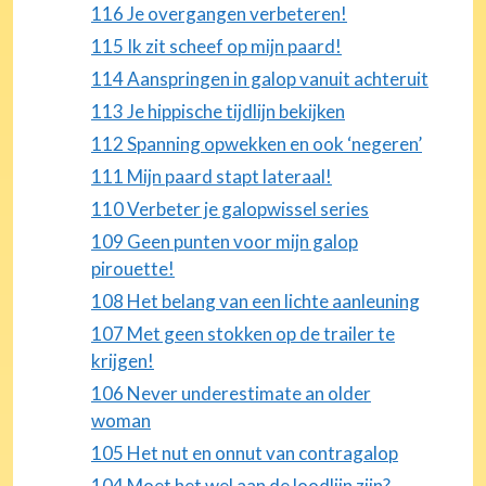
116 Je overgangen verbeteren!
115 Ik zit scheef op mijn paard!
114 Aanspringen in galop vanuit achteruit
113 Je hippische tijdlijn bekijken
112 Spanning opwekken en ook ‘negeren’
111 Mijn paard stapt lateraal!
110 Verbeter je galopwissel series
109 Geen punten voor mijn galop
pirouette!
108 Het belang van een lichte aanleuning
107 Met geen stokken op de trailer te
krijgen!
106 Never underestimate an older
woman
105 Het nut en onnut van contragalop
104 Moet het wel aan de loodlijn zijn?