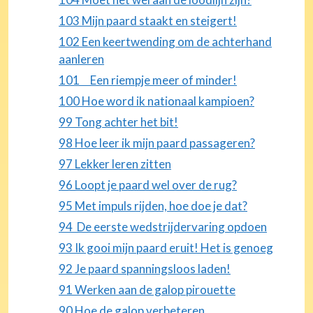
103 Mijn paard staakt en steigert!
102 Een keertwending om de achterhand
aanleren
101 Een riempje meer of minder!
100 Hoe word ik nationaal kampioen?
99 Tong achter het bit!
98 Hoe leer ik mijn paard passageren?
97 Lekker leren zitten
96 Loopt je paard wel over de rug?
95 Met impuls rijden, hoe doe je dat?
94 De eerste wedstrijdervaring opdoen
93 Ik gooi mijn paard eruit! Het is genoeg
92 Je paard spanningsloos laden!
91 Werken aan de galop pirouette
90 Hoe de galop verbeteren