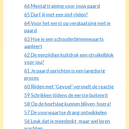
66 Mental training voor jouw paard
65 Durf jij met een slof rijden?
64 Voor het eerst op verplaatsing met je
paard
63 Hoe je een schouderbinnenwaarts
aanleert
62 De eenzijdige kuitdruk een struikelblok
voor jou?
61 Je paard oprichten is een langdurig
proces
60 Rijden met ‘Gevoel’ versnelt de reactie
59 Schrikken tijdens de eerste buitenrit
58 Op de hoefslag kunnen blijven, hoera!
57 De voorwaartse drang ontwikkelen
56 Leuk dat je meedenkt, maar wel leren
wachten