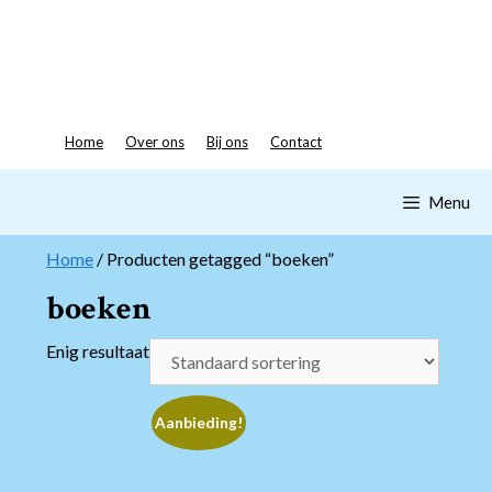
Spring
naar
inhoud
Home
Over ons
Bij ons
Contact
Menu
Home
/ Producten getagged “boeken”
boeken
Enig resultaat
Aanbieding!