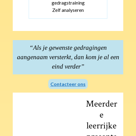
gedragstraining
Zelf analyseren
“Als je gewenste gedragingen
aangenaam versterkt, dan kom je al een
eind verder”
Contacteer ons
Meerder
e
leerrijke