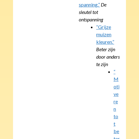
spanning.”
De
sleutel tot
ontspanning
“Grijze
muizen
kleuren.”
Beter zijn
door anders
te zijn
“
M
oti
ve
re
n
to
t
be
ter