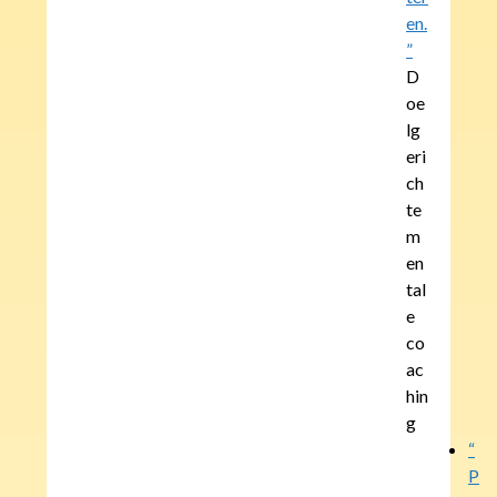
en.
”
D
oe
lg
eri
ch
te
m
en
tal
e
co
ac
hin
g
“
P