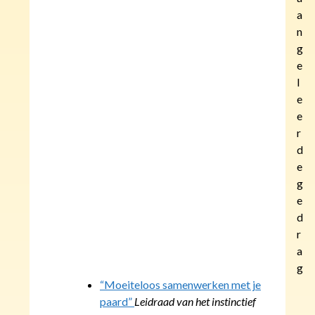
a
n
g
e
l
e
e
r
d
e
g
e
d
r
a
g
“Moeiteloos samenwerken met je
paard”
Leidraad van het instinctief