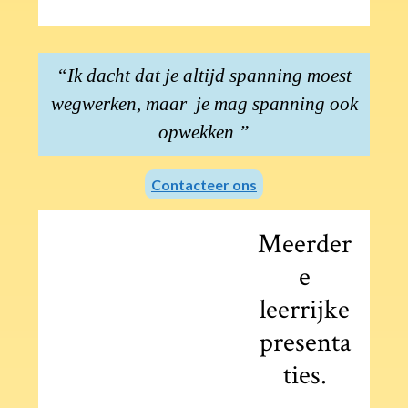
“Ik dacht dat je altijd spanning moest
wegwerken, maar je mag spanning ook
opwekken ”
Contacteer ons
Meerder
e
leerrijke
presenta
ties.