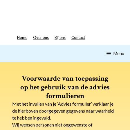
Spring
naar
inhoud
Home
Over ons
Bij ons
Contact
Menu
Voorwaarde van toepassing
op het gebruik van de advies
formulieren
Met het invullen van je ‘Advies formulier’ verklaar je
de hierboven doorgegeven gegevens naar waarheid
te hebben ingevuld.
Wij wensen personen niet ongewenste of